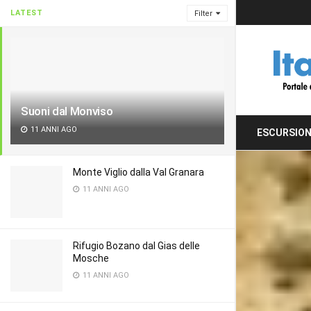
LATEST
Filter
Suoni dal Monviso
11 ANNI AGO
ESCURSION
Monte Viglio dalla Val Granara
11 ANNI AGO
Rifugio Bozano dal Gias delle
Mosche
11 ANNI AGO