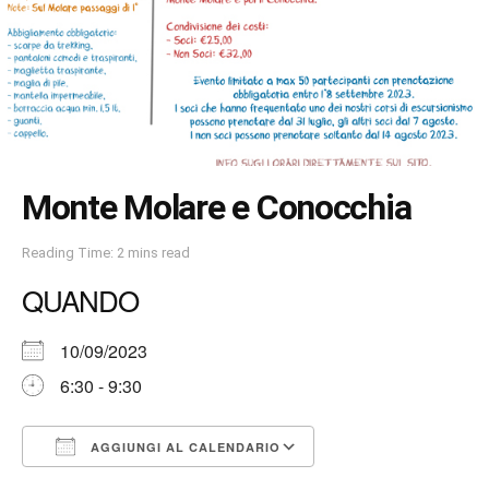
Monte Molare e Conocchia
Reading Time: 2 mins read
QUANDO
10/09/2023
6:30 - 9:30
AGGIUNGI AL CALENDARIO
Download ICS
Google Calendar
iCalendar
Office 365
Outlook Live