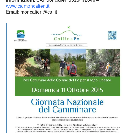
Informazioni
: CAI Moncalieri 3313492048 –
www.caimoncalieri.it
Email: moncalieri@cai.it