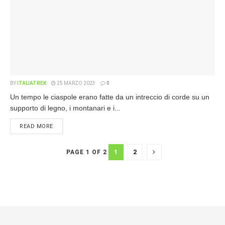
BY
ITALIATREK
25 MARZO 2023
0
Un tempo le ciaspole erano fatte da un intreccio di corde su un
supporto di legno, i montanari e i...
READ MORE
1
2
PAGE 1 OF 2