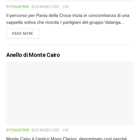
BY
ITALIATREK
25 MARZO 2023
0
Il percorso per Pania della Croce inizia in concomitanza di una
cappella votiva che ricorda ì partigiani del gruppo Valanga...
READ MORE
Anello di Monte Cairo
BY
ITALIATREK
25 MARZO 2023
0
Monte Cairo è l’antico Mons Clarius, denominato così perché,