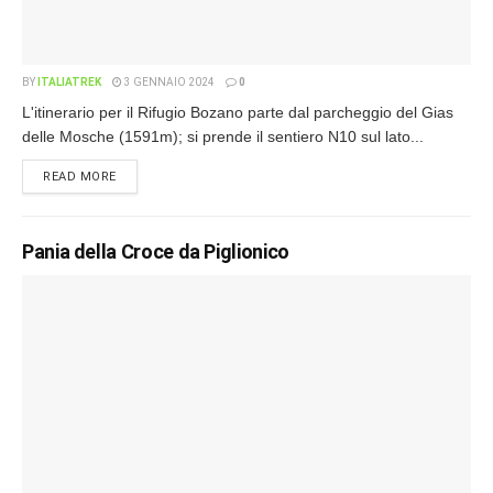
BY
ITALIATREK
3 GENNAIO 2024
0
L'itinerario per il Rifugio Bozano parte dal parcheggio del Gias
delle Mosche (1591m); si prende il sentiero N10 sul lato...
READ MORE
Pania della Croce da Piglionico