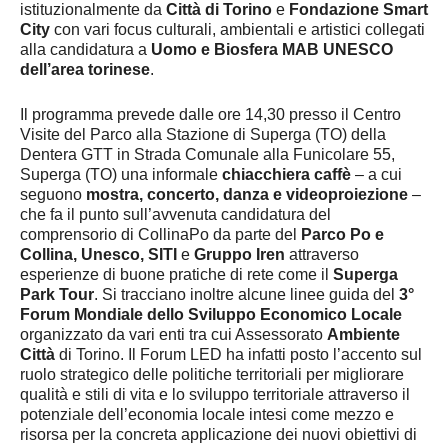
istituzionalmente da
Città di Torino
e
Fondazione Smart
City
con vari focus culturali, ambientali e artistici collegati
alla candidatura a
Uomo e Biosfera MAB UNESCO
dell’area torinese
.
Il programma prevede dalle ore 14,30 presso il Centro
Visite del Parco alla Stazione di Superga (TO) della
Dentera GTT in Strada Comunale alla Funicolare 55,
Superga (TO) una informale
chiacchiera caffè
– a cui
seguono
mostra, concerto, danza e videoproiezione
–
che fa il punto sull’avvenuta candidatura del
comprensorio di CollinaPo da parte del
Parco Po e
Collina, Unesco, SITI
e
Gruppo Iren
attraverso
esperienze di buone pratiche di rete come il
Superga
Park Tour
. Si tracciano inoltre alcune linee guida del
3°
Forum Mondiale dello Sviluppo Economico Locale
organizzato da vari enti tra cui Assessorato
Ambiente
Città
di Torino. Il Forum LED ha infatti posto l’accento sul
ruolo strategico delle politiche territoriali per migliorare
qualità e stili di vita e lo sviluppo territoriale attraverso il
potenziale dell’economia locale intesi come mezzo e
risorsa per la concreta applicazione dei nuovi obiettivi di