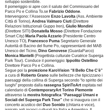
sviluppo sostenibile.
Il pomeriggio si apre con il saluto del Commissario del
Parco Po e Collina To.se
Fabrizio Oddone
.
Intervengono: l’Assessore
Enzo Lavolta
(Ass. Ambiente
Città di Torino),
Andrea Valmaro Ciuti
(Direttore
Relazioni Istituzionali Guppo Iren),
Giulio Mondini
(Direttore SITI)
Donatella Mosso
(Direttore Fondazione
Smart City)
Maria Paola Azzario
(Presidente Centro
Unesco TO),
Francesco Puma
Segretario Generale
Autorità di Bacino del fiume Po, rappresentanti del MAB
Unesco del Ticino,
Dino Genovese
(GuardaParco)
Monica Mantelli
(Progettista culturale Curatrice Superga
Park Tour). Conduce il pomeriggio:
Ippolito Ostellino
Direttore Parco Po e Collina.
Segue poi la
proiezione KaroVision “Il Bello Che C’è”
a cura di
Roberto Grano
sulle bellezze che tipicizzano i
paesaggi della collina di Superga secondo “lo spirito dei
luoghi” proposto dalla
rassegna SpiriToArt
ospitata nel
calendario di
ContemporaryArt Torino Piemonte
attraverso la
mostra fotografica “Paesaggi Umani e
Sociali del Superga Park Tour”
che si inaugura con il
concerto acustico del
Duo Sonido
(chitarra e voce),
ispirato agli incroci culturali tra Italia e Argentina. Il