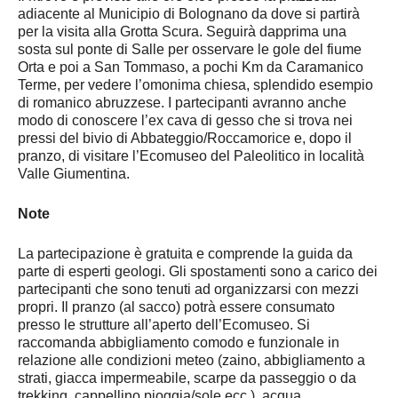
adiacente al Municipio di Bolognano da dove si partirà
per la visita alla Grotta Scura. Seguirà dapprima una
sosta sul ponte di Salle per osservare le gole del fiume
Orta e poi a San Tommaso, a pochi Km da Caramanico
Terme, per vedere l’omonima chiesa, splendido esempio
di romanico abruzzese. I partecipanti avranno anche
modo di conoscere l’ex cava di gesso che si trova nei
pressi del bivio di Abbateggio/Roccamorice e, dopo il
pranzo, di visitare l’Ecomuseo del Paleolitico in località
Valle Giumentina.
Note
La partecipazione è gratuita e comprende la guida da
parte di esperti geologi. Gli spostamenti sono a carico dei
partecipanti che sono tenuti ad organizzarsi con mezzi
propri. Il pranzo (al sacco) potrà essere consumato
presso le strutture all’aperto dell’Ecomuseo. Si
raccomanda abbigliamento comodo e funzionale in
relazione alle condizioni meteo (zaino, abbigliamento a
strati, giacca impermeabile, scarpe da passeggio o da
trekking, cappellino pioggia/sole ecc.), acqua.