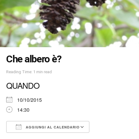
Che albero è?
Reading Time: 1 min read
QUANDO
10/10/2015
14:30
AGGIUNGI AL CALENDARIO
Download ICS
Google Calendar
iCalendar
Office 365
Outlook Live