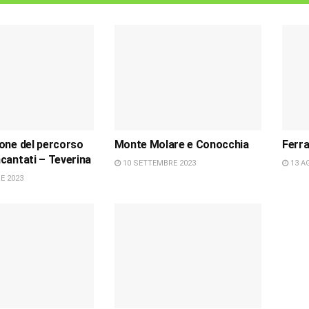
one del percorso
Monte Molare e Conocchia
Ferra
cantati – Teverina
10 SETTEMBRE 2023
13 A
E 2023