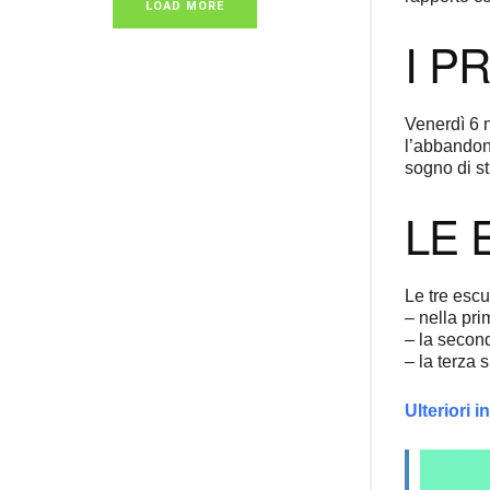
LOAD MORE
I P
Venerdì 6 
l’abbandon
sogno di s
LE 
Le tre esc
– nella pr
– la second
– la terza 
Ulteriori i