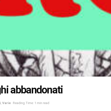
hi abbandonati
i
,
Varie
Reading Time: 1 min read