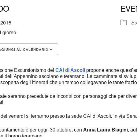
DO
EVE
1/2015
Es
il giorno
GIUNGI AL CALENDARIO
load ICS
Google Calendar
iCalendar
Office 365
Outlook Live
sione Escursionismo del
CAI di Ascoli
propone anche quest’anno
i dell’Appennino ascolano e teramano. Le camminate si sviluppan
 riscoperta degli itinerari che un tempo collegavano le tante fraz
te saranno precedute da incontri con personaggi che per divers
i.
i del venerdì si terranno presso la sede CAI di Ascoli
,
in via Seraf
ppuntamento è per oggi, 30 ottobre, con
Anna Laura Biagini
, au
on il borgo teramano.