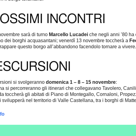
ROSSIMI INCONTRI
novembre sarà di turno
Marcello Lucadei
che negli anni ’80 ha 
o dei borghi acquasantani; venerdì 13 novembre toccherà a
Fe
trappare questo borgo all’abbandono facendolo tornare a vivere
ESCURSIONI
ursioni si svolgeranno
domenica 1 – 8 – 15 novembre
:
ima si percorreranno gli itinerari che collegavano Tavolero, Ca
a toccherà gli abitati di Piano di Montegallo, Cornaloni, Propezz
si svilupperà nel territorio di Valle Castellana, tra i borghi di Mat
nfo