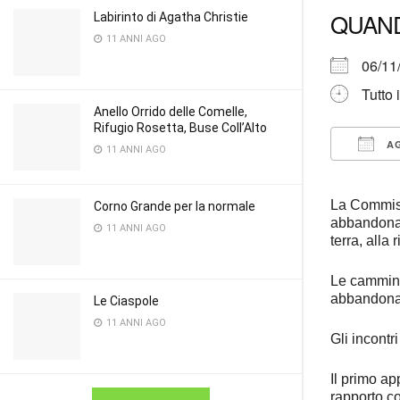
QUAN
Labirinto di Agatha Christie
11 ANNI AGO
06/1
Tutto 
Anello Orrido delle Comelle,
Rifugio Rosetta, Buse Coll’Alto
AG
11 ANNI AGO
Down
La Commis
Corno Grande per la normale
abbandonat
11 ANNI AGO
terra, alla
Le cammina
abbandonat
Le Ciaspole
11 ANNI AGO
Gli incontr
Il primo a
rapporto c