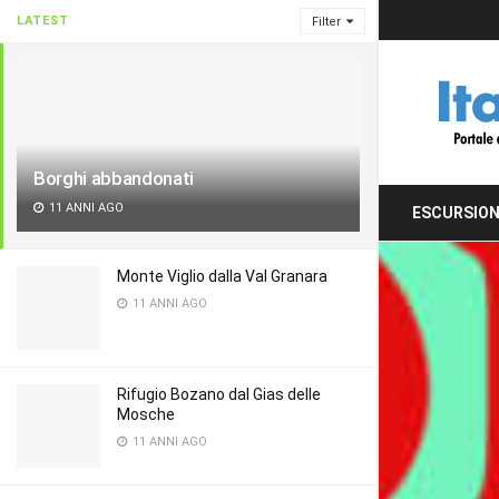
LATEST
Filter
Borghi abbandonati
11 ANNI AGO
ESCURSION
Monte Viglio dalla Val Granara
11 ANNI AGO
Rifugio Bozano dal Gias delle
Mosche
11 ANNI AGO