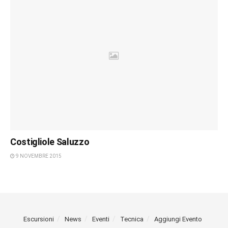
Costigliole Saluzzo
9 NOVEMBRE 2015
Escursioni
News
Eventi
Tecnica
Aggiungi Evento