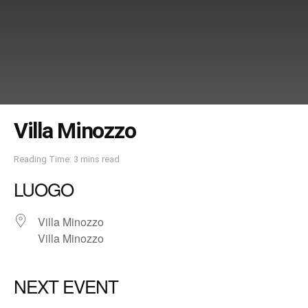
Villa Minozzo
Reading Time: 3 mins read
LUOGO
Villa Minozzo
Villa Minozzo
NEXT EVENT