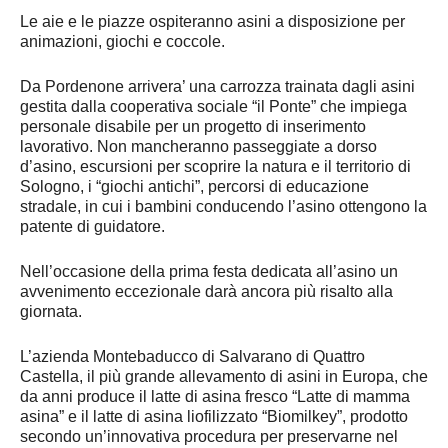
Le aie e le piazze ospiteranno asini a disposizione per
animazioni, giochi e coccole.
Da Pordenone arrivera’ una carrozza trainata dagli asini
gestita dalla cooperativa sociale “il Ponte” che impiega
personale disabile per un progetto di inserimento
lavorativo. Non mancheranno passeggiate a dorso
d’asino, escursioni per scoprire la natura e il territorio di
Sologno, i “giochi antichi”, percorsi di educazione
stradale, in cui i bambini conducendo l’asino ottengono la
patente di guidatore.
Nell’occasione della prima festa dedicata all’asino un
avvenimento eccezionale darà ancora più risalto alla
giornata.
L’azienda Montebaducco di Salvarano di Quattro
Castella, il più grande allevamento di asini in Europa, che
da anni produce il latte di asina fresco “Latte di mamma
asina” e il latte di asina liofilizzato “Biomilkey”, prodotto
secondo un’innovativa procedura per preservarne nel