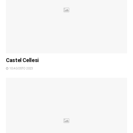
Castel Cellesi
10 AGOSTO 2023