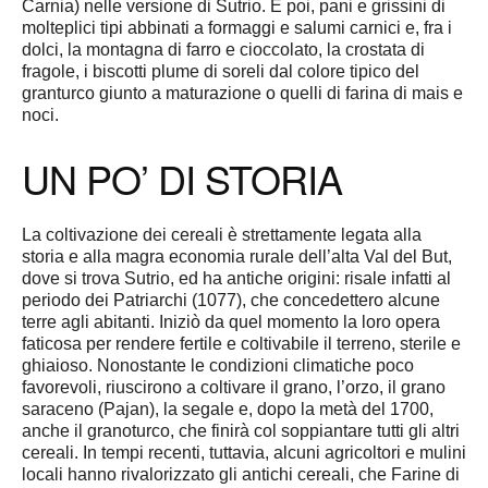
Carnia) nelle versione di Sutrio. E poi, pani e grissini di
molteplici tipi abbinati a formaggi e salumi carnici e, fra i
dolci, la montagna di farro e cioccolato, la crostata di
fragole, i biscotti plume di soreli dal colore tipico del
granturco giunto a maturazione o quelli di farina di mais e
noci.
UN PO’ DI STORIA
La coltivazione dei cereali è strettamente legata alla
storia e alla magra economia rurale dell’alta Val del But,
dove si trova Sutrio, ed ha antiche origini: risale infatti al
periodo dei Patriarchi (1077), che concedettero alcune
terre agli abitanti. Iniziò da quel momento la loro opera
faticosa per rendere fertile e coltivabile il terreno, sterile e
ghiaioso. Nonostante le condizioni climatiche poco
favorevoli, riuscirono a coltivare il grano, l’orzo, il grano
saraceno (Pajan), la segale e, dopo la metà del 1700,
anche il granoturco, che finirà col soppiantare tutti gli altri
cereali. In tempi recenti, tuttavia, alcuni agricoltori e mulini
locali hanno rivalorizzato gli antichi cereali, che Farine di