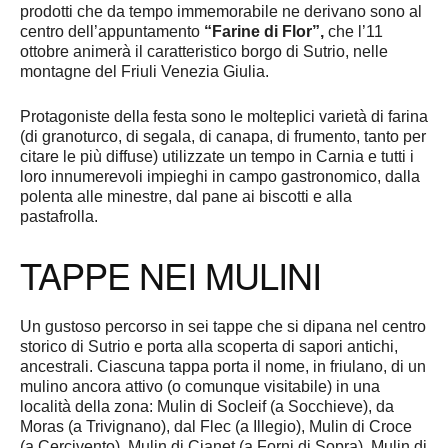
prodotti che da tempo immemorabile ne derivano sono al
centro dell’appuntamento
“Farine di Flor”,
che l’11
ottobre animerà il caratteristico borgo di Sutrio, nelle
montagne del Friuli Venezia Giulia.
Protagoniste della festa sono le molteplici varietà di farina
(di granoturco, di segala, di canapa, di frumento, tanto per
citare le più diffuse) utilizzate un tempo in Carnia e tutti i
loro innumerevoli impieghi in campo gastronomico, dalla
polenta alle minestre, dal pane ai biscotti e alla
pastafrolla.
TAPPE NEI MULINI
Un gustoso percorso in sei tappe che si dipana nel centro
storico di Sutrio e porta alla scoperta di sapori antichi,
ancestrali. Ciascuna tappa porta il nome, in friulano, di un
mulino ancora attivo (o comunque visitabile) in una
località della zona: Mulin di Socleif (a Socchieve), da
Moras (a Trivignano), dal Flec (a Illegio), Mulin di Croce
(a Cercivento), Mulin di Cianet (a Forni di Sopra), Mulin di