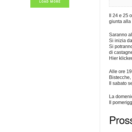
LOAD MORE
Il 24 e 25 
giunta all
Saranno all
Si inizia d
Si potranno
di castagn
Hier klicke
Alle ore 19
Bistecche,
Il sabato s
La domenica
Il pomerigg
Pross