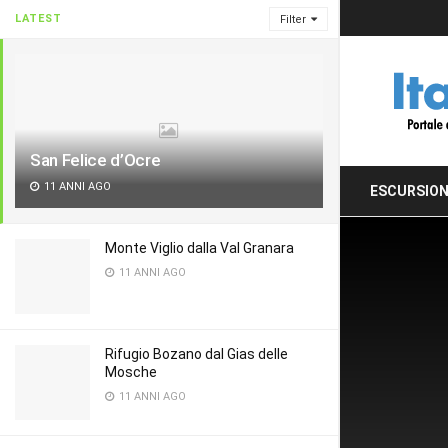
LATEST
Filter
San Felice d’Ocre
11 ANNI AGO
ESCURSION
Monte Viglio dalla Val Granara
11 ANNI AGO
Rifugio Bozano dal Gias delle
Mosche
11 ANNI AGO