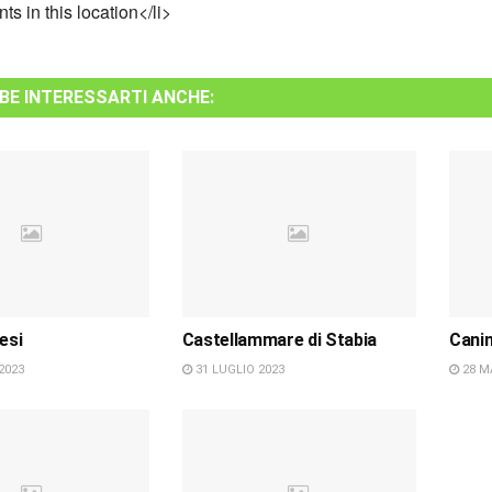
ts in this location</li>
BE INTERESSARTI ANCHE:
esi
Castellammare di Stabia
Cani
2023
31 LUGLIO 2023
28 M