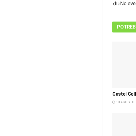
<li>No even
POTREB
Castel Cell
10 AGOSTO 