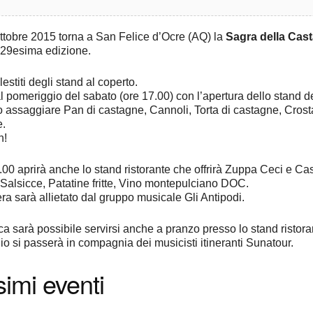
ottobre 2015 torna a San Felice d’Ocre (AQ) la
Sagra della Cas
a 29esima edizione.
estiti degli stand al coperto.
al pomeriggio del sabato (ore 17.00) con l’apertura dello stand dei 
 assaggiare Pan di castagne, Cannoli, Torta di castagne, Crostata
e.
n!
.00 aprirà anche lo stand ristorante che offrirà Zuppa Ceci e C
 Salsicce, Patatine fritte, Vino montepulciano DOC.
era sarà allietato dal gruppo musicale Gli Antipodi.
 sarà possibile servirsi anche a pranzo presso lo stand ristorant
io si passerà in compagnia dei musicisti itineranti Sunatour.
imi eventi