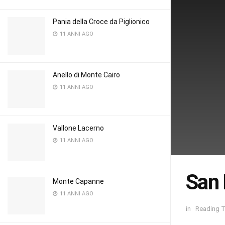
Pania della Croce da Piglionico
11 ANNI AGO
Anello di Monte Cairo
11 ANNI AGO
Vallone Lacerno
11 ANNI AGO
San 
Monte Capanne
11 ANNI AGO
in
Reading T