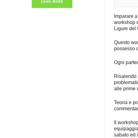
LOAD MORE
Imparare a 
workshop di
Ligure del 
Questo work
possesso di
Ogni partec
Risalendo i
problematic
alle prime 
Teoria e pr
commentan
Il workshop
equipaggia
sabato ed i