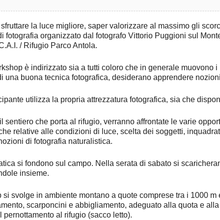
sfruttare la luce migliore, saper valorizzare al massimo gli scor
 fotografia organizzato dal fotografo Vittorio Puggioni sul Mon
C.A.I. / Rifugio Parco Antola.
shop è indirizzato sia a tutti coloro che in generale muovono i pri
 una buona tecnica fotografica, desiderano apprendere nozioni n
ipante utilizza la propria attrezzatura fotografica, sia che dispon
l sentiero che porta al rifugio, verranno affrontate le varie opport
he relative alle condizioni di luce, scelta dei soggetti, inquadra
nozioni di fotografia naturalistica.
atica si fondono sul campo. Nella serata di sabato si scaricheran
dole insieme.
 si svolge in ambiente montano a quote comprese tra i 1000 m e 
mento, scarponcini e abbigliamento, adeguato alla quota e alla 
l pernottamento al rifugio (sacco letto).