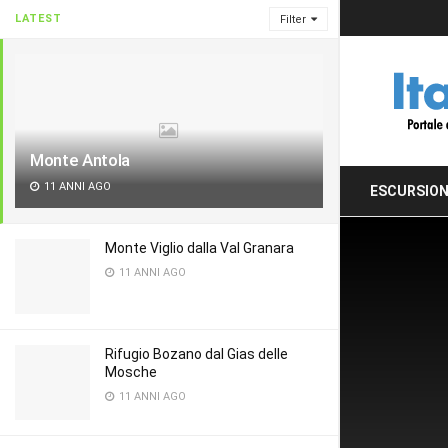
LATEST
Filter
Monte Antola
11 ANNI AGO
ESCURSION
Monte Viglio dalla Val Granara
11 ANNI AGO
Rifugio Bozano dal Gias delle
Mosche
11 ANNI AGO