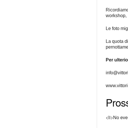
Ricordiamo 
workshop, p
Le foto mig
La quota di
pernottamen
Per ulterio
info@vittor
www.vittor
Pross
<li>No even