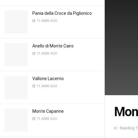
Pania della Croce da Piglionico
11 ANNI AGO
Anello di Monte Cairo
11 ANNI AGO
Vallone Lacerno
11 ANNI AGO
Mont
Monte Capanne
11 ANNI AGO
in
Reading T