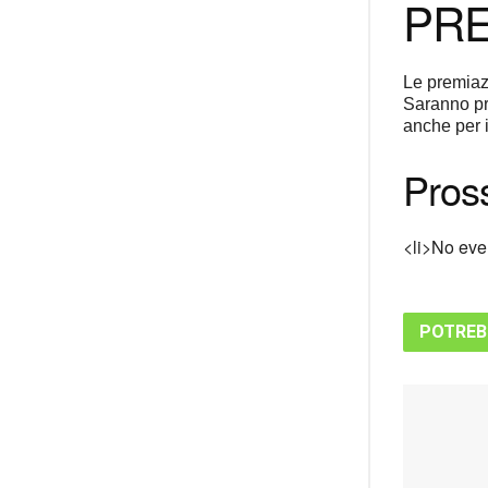
PRE
Le premiazi
Saranno pre
anche per i
Pross
<li>No even
POTREB