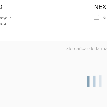
O
NEX
No
mayeur
mayeur
Sto caricando la ma