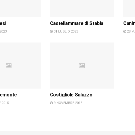
esi
Castellammare di Stabia
Cani
2023
31 LUGLIO 2023
28 M
iemonte
Costigliole Saluzzo
 2015
9 NOVEMBRE 2015