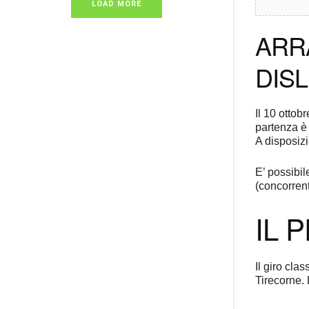
LOAD MORE
ARRA
DIS
Il 10 ottob
partenza è 
A disposizi
E’ possibil
(concorren
IL 
Il giro cla
Tirecorne. 