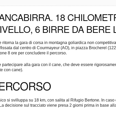
NCABIRRA. 18 CHILOMETRI
LIVELLO, 6 BIRRE DA BER
re ritorna la gara di corsa in montagna goliardica non competitiv
fissata dal centro di Courmayeur (AO), in piazza Brocherel (1224
one 8 ore per concludere il percorso.
e partecipare alla gara con il cane, che deve essere rigorosame
te con cane).
PERCORSO
ssico si svilluppa su 18 km, con salita al Rifugio Bertone. In caso
La decisione sul tracciato viene presa 2 giorni prima in base all