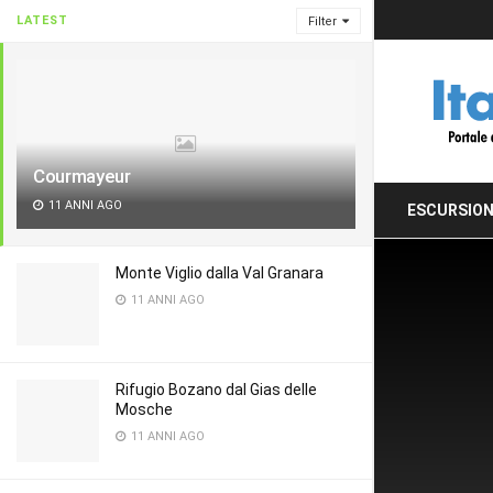
LATEST
Filter
Courmayeur
11 ANNI AGO
ESCURSION
Monte Viglio dalla Val Granara
11 ANNI AGO
Rifugio Bozano dal Gias delle
Mosche
11 ANNI AGO