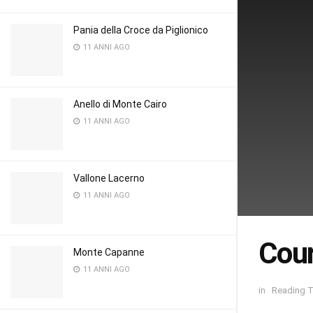
Pania della Croce da Piglionico
11 ANNI AGO
Anello di Monte Cairo
11 ANNI AGO
Vallone Lacerno
11 ANNI AGO
Cou
Monte Capanne
11 ANNI AGO
in
Reading T