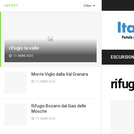
LATEST
Filter
rifugio la valle
11 ANNI AGO
ESCURSION
Monte Viglio dalla Val Granara
rifug
11 ANNI AGO
Rifugio Bozano dal Gias delle
Mosche
11 ANNI AGO