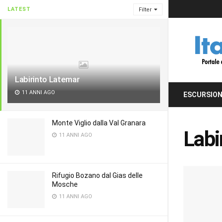
LATEST
Filter
Labirinto Latemar
11 ANNI AGO
ESCURSION
Monte Viglio dalla Val Granara
Labi
11 ANNI AGO
Rifugio Bozano dal Gias delle
Mosche
11 ANNI AGO