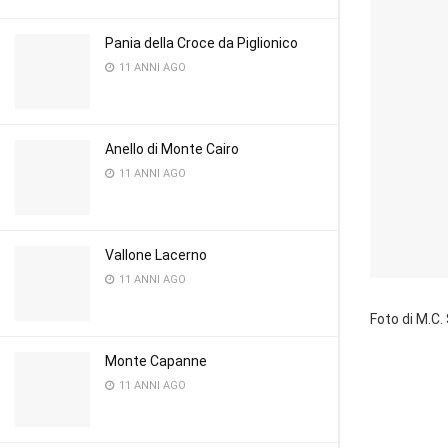
Pania della Croce da Piglionico
11 ANNI AGO
Anello di Monte Cairo
11 ANNI AGO
Vallone Lacerno
11 ANNI AGO
Foto di M.C.
Monte Capanne
11 ANNI AGO