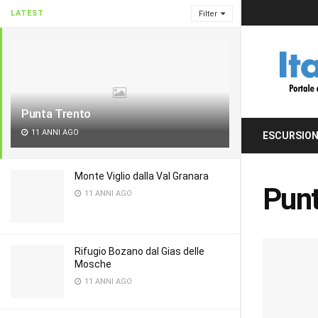
LATEST
Filter
Punta Trento
11 ANNI AGO
ESCURSION
Monte Viglio dalla Val Granara
Punt
11 ANNI AGO
Rifugio Bozano dal Gias delle
Mosche
11 ANNI AGO