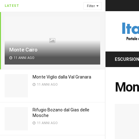
LATEST
Filter
Monte Cairo
11 ANNI AGO
ESCURSION
Monte Viglio dalla Val Granara
Mont
11 ANNI AGO
Rifugio Bozano dal Gias delle
Mosche
11 ANNI AGO